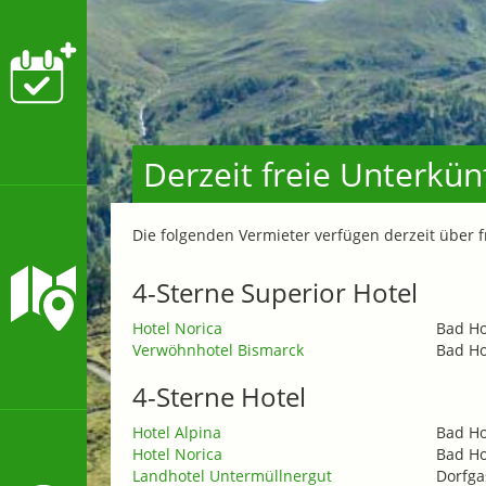
Derzeit freie Unterkün
Die folgenden Vermieter verfügen derzeit über
4-Sterne Superior Hotel
Hotel Norica
Bad Ho
Verwöhnhotel Bismarck
Bad Ho
4-Sterne Hotel
Hotel Alpina
Bad Ho
Hotel Norica
Bad Ho
Landhotel Untermüllnergut
Dorfga