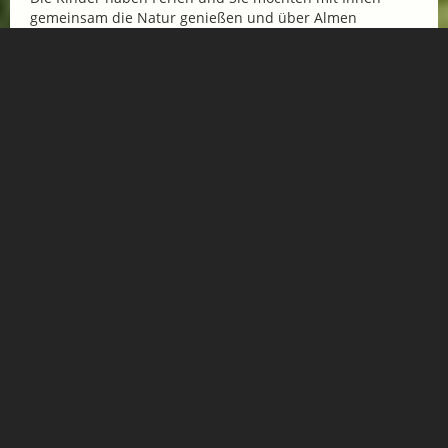
gemeinsam die Natur genießen und über Almen
wandern. Dazu bieten Ihnen das Hotel Norica...
Mehr Informationen
SPORT & AKTIV
Bergerlebnisse, Wandern,
Biken, Golfen, Klettern,...
ESSEN & TRINKEN
Restaurants, Hütten, Cafés
für ein kulinarisches Erlebnis
SHOPPING
Einkaufen in Gastein
Handwerk & mehr...
JOBS
Arbeiten wo andere