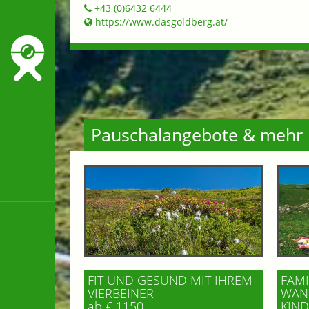
+43 (0)6432 6444
https://www.dasgoldberg.at/
Pauschalangebote & mehr
FIT UND GESUND MIT IHREM
FAMI
VIERBEINER
WAND
ab € 1150,-
IND 