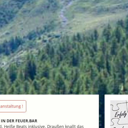
anstaltung !
 IN DER FEUER.BAR
d. Heiße Beats inklusive. Draußen knallt das