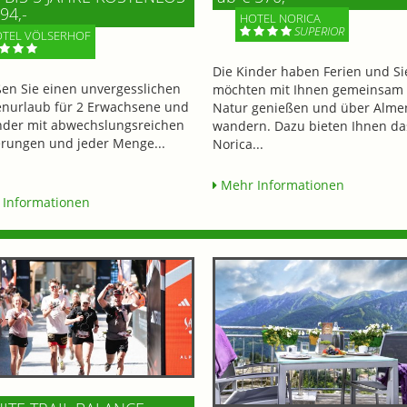
94,-
HOTEL NORICA
SUPERIOR
TEL VÖLSERHOF
Die Kinder haben Ferien und Si
en Sie einen unvergesslichen
möchten mit Ihnen gemeinsam 
enurlaub für 2 Erwachsene und
Natur genießen und über Alme
nder mit abwechslungsreichen
wandern. Dazu bieten Ihnen da
ungen und jeder Menge...
Norica...
Mehr Informationen
Informationen