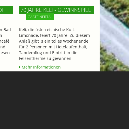
OF
70 JAHRE KELI - GEWINNSPIEL
GASTEINERTAL
n Bad
Keli, die österreichische Kult-
m
Limonade, feiert 70 Jahre! Zu diesem
ncafé
Anlaß gibt´s ein tolles Wochenende
und
für 2 Personen mit Hotelaufenthalt,
iesen
Tandemflug und Eintritt in die
Felsentherme zu gewinnen!
Mehr Informationen