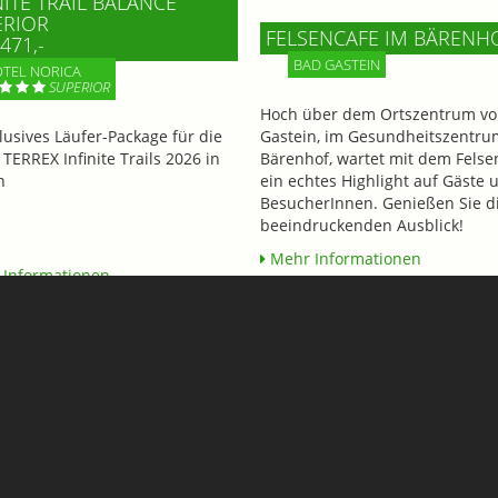
NITE TRAIL BALANCE
ERIOR
FELSENCAFE IM BÄRENH
471,-
BAD GASTEIN
TEL NORICA
SUPERIOR
Hoch über dem Ortszentrum vo
klusives Läufer-Package für die
Gastein, im Gesundheitszentru
 TERREX Infinite Trails 2026 in
Bärenhof, wartet mit dem Felse
n
ein echtes Highlight auf Gäste 
BesucherInnen. Genießen Sie d
beeindruckenden Ausblick!
Mehr Informationen
Informationen
Rudigier