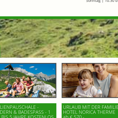
Sonntag | 10.30 b
LIENPAUSCHALE -
URLAUB MIT DER FAMILI
ERN & BADESPASS - 1 K
HOTEL NORICA THERME
BIS 5 JAHRE KOSTENLOS
ab € 570,-