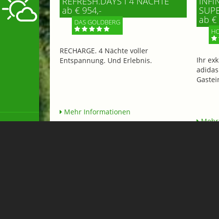
REFRESH.DAYS I 4 NÄCHTE
INFI
ab € 954,-
SUP
ab € 
DAS GOLDBERG
HO
RECHARGE. 4 Nächte voller
Ihr ex
Entspannung. Und Erlebnis.
adidas
Gastei
Mehr Informationen
Mehr 
Flughafen Transfer & Taxi 