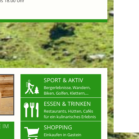
is 18.00 Uhr
SPORT & AKTIV
Bergerlebnisse, Wandern,
Biken, Golfen, Klettern,...
ESSEN & TRINKEN
Restaurants, Hütten, Cafés
für ein kulinarisches Erlebnis
E IM
SHOPPING
Einkaufen in Gastein