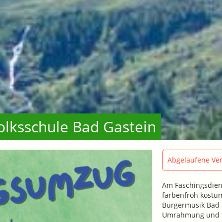
lksschule Bad Gastein
Abgelaufene Ver
Am Faschingsdiens
farbenfroh kostüm
Bürgermusik Bad G
Umrahmung und f