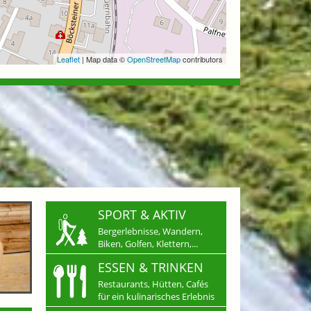
Leaflet
| Map data ©
OpenStreetMap
contributors
SPORT & AKTIV
Bergerlebnisse, Wandern,
Biken, Golfen, Klettern,...
ESSEN & TRINKEN
Restaurants, Hütten, Cafés
für ein kulinarisches Erlebnis