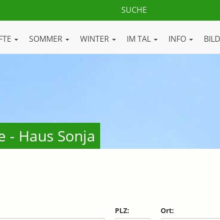
FTE
SOMMER
WINTER
IM TAL
INFO
BIL
e - Haus Sonja
PLZ:
Ort: