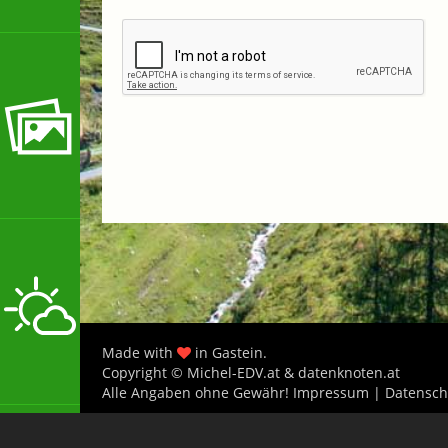
Made with
in Gastein.
Copyright © Michel-EDV.at & datenknoten.at
Alle Angaben ohne Gewähr!
Impressum
|
Datensch