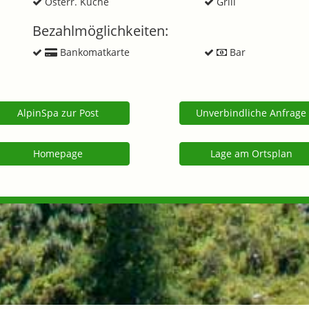
Österr. Küche
Grill
Bezahlmöglichkeiten:
Bankomatkarte
Bar
AlpinSpa zur Post
Unverbindliche Anfrage
Homepage
Lage am Ortsplan