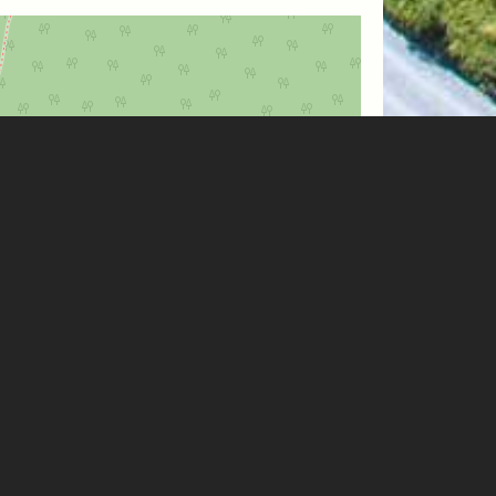
Leaflet
| Map data ©
OpenStreetMap
contributors