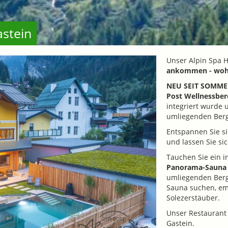
astein
Unser Alpin Spa Ho
ankommen - woh
NEU SEIT SOMMER 
Post Wellnessber
integriert wurde 
umliegenden Berg
Entspannen Sie s
und lassen Sie si
Tauchen Sie ein 
Panorama-Sauna
umliegenden Berge.
Sauna suchen, em
Solezerstäuber.
Unser Restaurant 
Gastein.