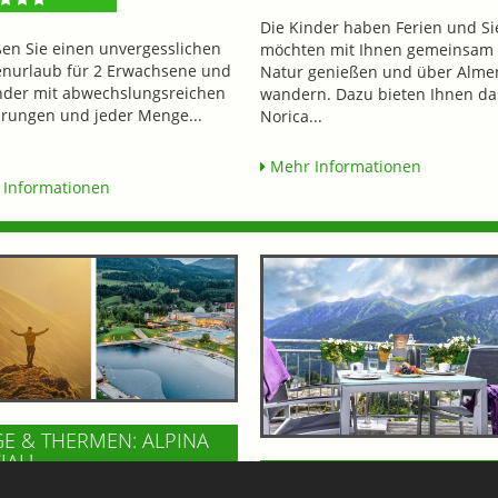
Die Kinder haben Ferien und Si
en Sie einen unvergesslichen
möchten mit Ihnen gemeinsam 
enurlaub für 2 Erwachsene und
Natur genießen und über Alme
nder mit abwechslungsreichen
wandern. Dazu bieten Ihnen da
ungen und jeder Menge...
Norica...
Mehr Informationen
Informationen
E & THERMEN: ALPINA
IAL!
FELSENCAFE IM BÄRENH
765,-