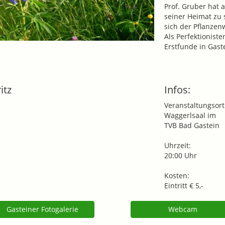
Prof. Gruber hat 
seiner Heimat zu
sich der Pflanzen
Als Perfektionist
Erstfunde in Gas
itz
Infos:
Veranstaltungsort
Waggerlsaal im
TVB Bad Gastein
Uhrzeit:
20:00 Uhr
Kosten:
Eintritt € 5,-
Gasteiner Fotogalerie
Webcam