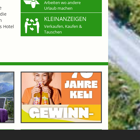
Arbeiten wo andere
e
Urlaub machen
die
KLEINANZEIGEN
n
s Hotel
Verkaufen, Kaufen &
Tauschen
OF
70 JAHRE KELI - GEWINNSPIEL