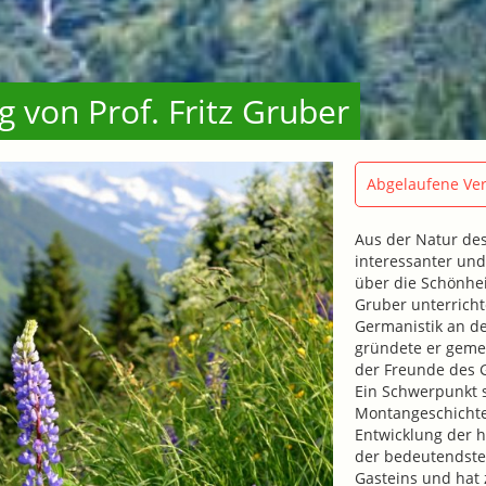
g von Prof. Fritz Gruber
Abgelaufene Ver
Aus der Natur des
interessanter und 
über die Schönheit
Gruber unterrich
Germanistik an de
gründete er geme
der Freunde des G
Ein Schwerpunkt s
Montangeschichte
Entwicklung der h
der bedeutendste
Gasteins und hat 