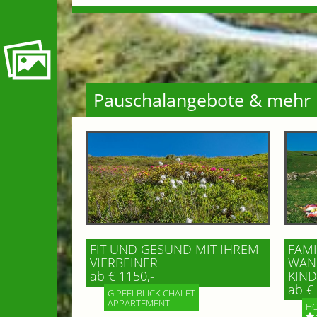
Pauschalangebote & mehr
FIT UND GESUND MIT IHREM
FAMI
VIERBEINER
WAND
ab € 1150,-
IND 
ab € 
GIPFELBLICK CHALET
APPARTEMENT
HO