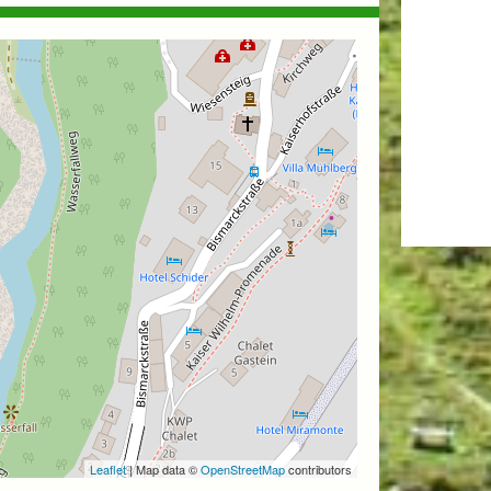
Leaflet
| Map data ©
OpenStreetMap
contributors