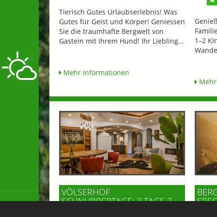
Tierisch Gutes Urlaubserlebnis! Was
Genieß
Gutes für Geist und Körper! Geniessen
Famili
Sie die traumhafte Bergwelt von
1–2 Ki
Gastein mit Ihrem Hund! Ihr Liebling...
Wander
Mehr Informationen
Mehr 
VÖLSERHOF
BERG
SCHNUPPERTAGE: 3 TAGE 2
SPEC
NÄCHTE
ab € 