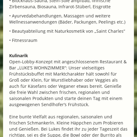
• Blockhaus-Sauna, Stein-Sole ampfbad, finnische
Zirbensauna, Biosauna, Infrarot-Stüberl, Eisgrotte
• Ayurvedabehandlungen, Massagen und weitere
Wellnessanwendungen (Bäder, Packungen, Peelings etc.)
• Beautyabteilung mit Naturkosmetik von „Saint Charles“
• Fitnessraum
Kulinarik
Open-Lobby-Konzept mit angeschlossenem Restaurant &
Bar „LUKE’S WOHNZIMMER“: Unser vielseitiges
Frühstücksbuffet mit Marktcharakter hält sowohl für
Groß oder Klein, für Wurstliebhaber oder Veggies als
auch für Käsefans oder Veganer etwas bereit. Genieße
die freie Wahl zwischen frischen, regionalen und
saisonalen Produkten und starte deinen Tag mit einem
ausgewogenen Sendlhofer’s Frühstück.
Eine bunte Vielfalt aus regionalen, saisonalen und
frischen Schmankerln. Kleine Häppchen zum Probieren
und Genießen. Bei Lukes findet ihr zu jeder Tageszeit das
richtige, sei es die Suppe, die Bowl oder der Burrito als