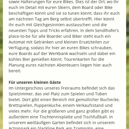
sowie Halterungen für eure Bikes. Dies ist der Ort, wo ihr
euch im Detail mit euren Skiern, dem Board oder Bike
beschäftigen könnt und sie so tunen könnt, dass ihr euch
am nächsten Tag am Berg selbst übertrefft. Hier könnt
ihr euch mit Gleichgesinnten austauschen und die
neuesten Tipps und Tricks erfahren. In dem Sendlhofer’s
place-to-be für alle Boarder und Biker steht euch ein
Automat mit Getränken und kleinen Ersatzteilen zur
Verfügung, sodass ihr hier an euren Bikes schrauben,
eure Boards auf der Werkbank wachseln und dabei ein
kühles Bier genießen könnt. Tourenkarten für die
Planung eures nächsten Abenteuers liegen hier auch
bereit.
Für unseren kleinen Gäste
Im Untergeschoss unseres Freiraums befindet sich das
Spielzimmer, das viel Platz zum Spielen und Toben
bietet. Dort gibt einen Bereich mit gemütlicher Buchecke,
Brettspielen, Puppenküche, einem Verkaufsstand und
vieles mehr. Für die größeren und ganz großen gibt es
außerdem eine Tischtennisplatte und Tischfußball. In
unserem weitläufigen Garten befindet sich in unserem
Actionpark ein Slackline Park, ein Trampolin, eine