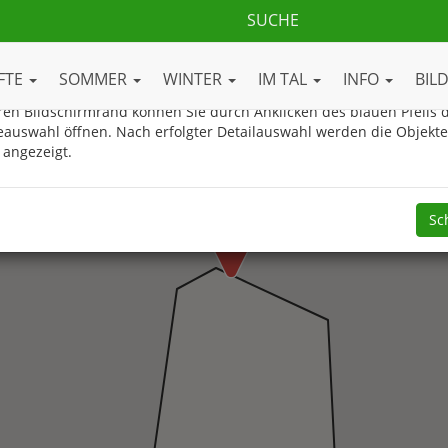
ue Gasteinertal.com Ortsplan
FTE
SOMMER
WINTER
IM TAL
INFO
BIL
en Bildschirmrand können Sie durch Anklicken des blauen Pfeils d
eauswahl öffnen. Nach erfolgter Detailauswahl werden die Objekt
Schauhöhle Entrische Kirche in Dorfgastein-Klammstein
Klammstein 30
 angezeigt.
5632 - Dorfgastein
Mehr Informationen
Sc