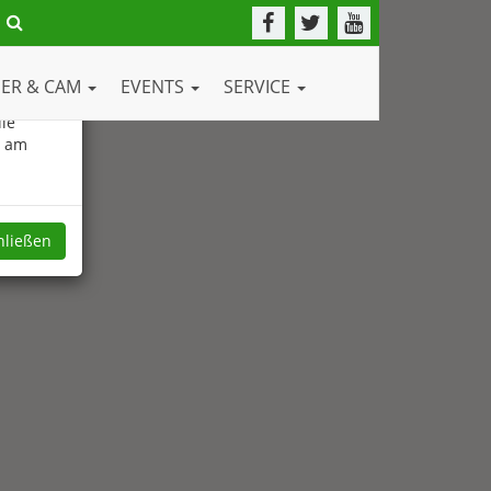
DER & CAM
EVENTS
SERVICE
ie
e am
hließen