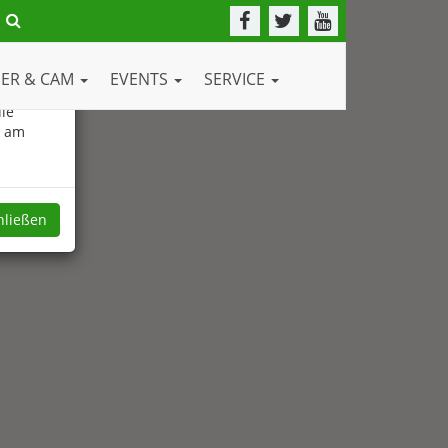
DER & CAM
EVENTS
SERVICE
ie
e am
hließen