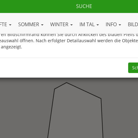
ue Gasteinertal.com Ortsplan
FTE
SOMMER
WINTER
IM TAL
INFO
BIL
en Bildschirmrand können Sie durch Anklicken des blauen Pfeils d
eauswahl öffnen. Nach erfolgter Detailauswahl werden die Objekt
 angezeigt.
Sc