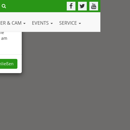
DER & CAM
EVENTS
SERVICE
ie
e am
hließen