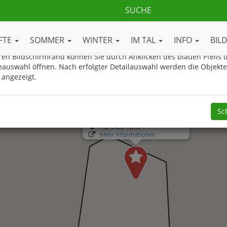
ue Gasteinertal.com Ortsplan
FTE
SOMMER
WINTER
IM TAL
INFO
BIL
en Bildschirmrand können Sie durch Anklicken des blauen Pfeils d
eauswahl öffnen. Nach erfolgter Detailauswahl werden die Objekt
 angezeigt.
Oster-Kinderfest in Dorfgastein
Bergbahnstrasse 44
Sc
5632 - Dorfgastein
+43 6433 7248
Mehr Informationen