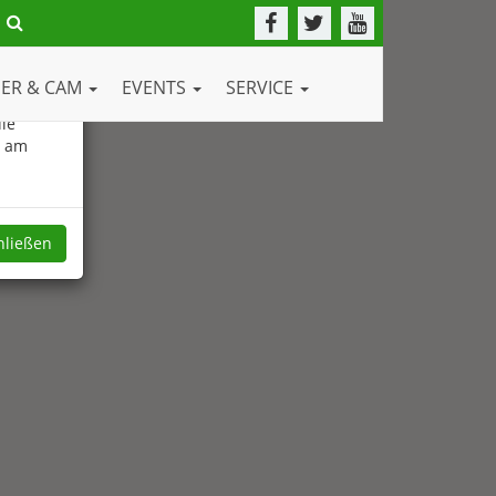
DER & CAM
EVENTS
SERVICE
ie
e am
hließen