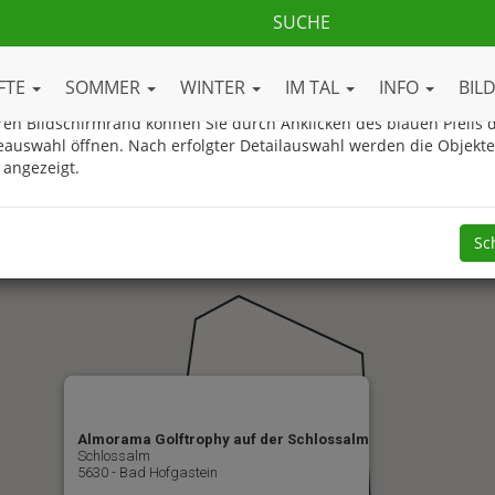
ue Gasteinertal.com Ortsplan
FTE
SOMMER
WINTER
IM TAL
INFO
BIL
en Bildschirmrand können Sie durch Anklicken des blauen Pfeils d
eauswahl öffnen. Nach erfolgter Detailauswahl werden die Objekt
 angezeigt.
Sc
Almorama Golftrophy auf der Schlossalm
Schlossalm
5630 - Bad Hofgastein