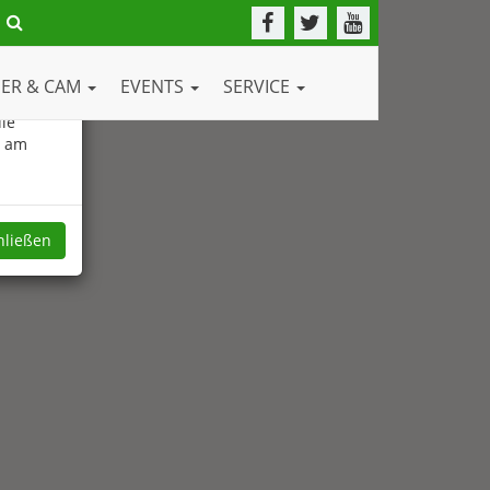
DER & CAM
EVENTS
SERVICE
ie
e am
hließen