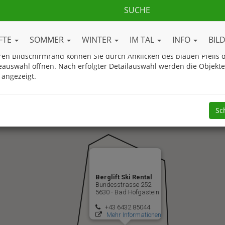
ue Gasteinertal.com Ortsplan
FTE
SOMMER
WINTER
IM TAL
INFO
BIL
en Bildschirmrand können Sie durch Anklicken des blauen Pfeils d
eauswahl öffnen. Nach erfolgter Detailauswahl werden die Objekt
 angezeigt.
Sc
Berglift Ski Rental
Bundesstrasse 252
5630 - Bad Hofgastein
+43 6432 85044
Mehr Informationen