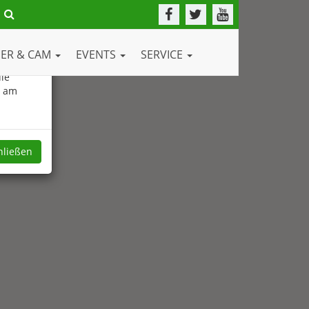
DER & CAM
EVENTS
SERVICE
ie
e am
hließen