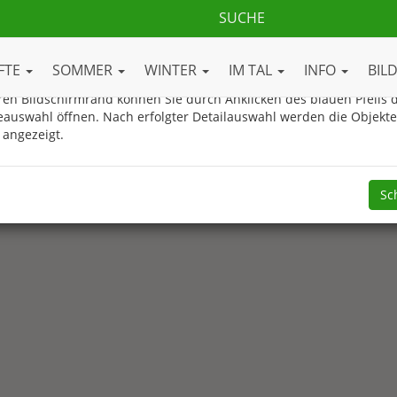
ue Gasteinertal.com Ortsplan
FTE
SOMMER
WINTER
IM TAL
INFO
BIL
en Bildschirmrand können Sie durch Anklicken des blauen Pfeils d
eauswahl öffnen. Nach erfolgter Detailauswahl werden die Objekt
 angezeigt.
Sc