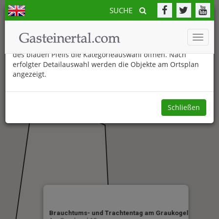
SUCHE
Der neue Gasteinertal.com Ortsplan
Toggle
Am unteren Bildschirmrand können Sie durch Anklicken
naviga
des blauen Pfeils die Kategorieauswahl öffnen. Nach
erfolgter Detailauswahl werden die Objekte am Ortsplan
angezeigt.
Schließen
Brauchtums- und Trachtentag am Graukogel