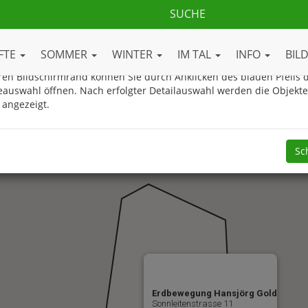
ue Gasteinertal.com Ortsplan
FTE
SOMMER
WINTER
IM TAL
INFO
BIL
en Bildschirmrand können Sie durch Anklicken des blauen Pfeils d
eauswahl öffnen. Nach erfolgter Detailauswahl werden die Objekt
 angezeigt.
Sc
Erdbewegung Hansjörg Gold
Sonnleitenstrasse 11