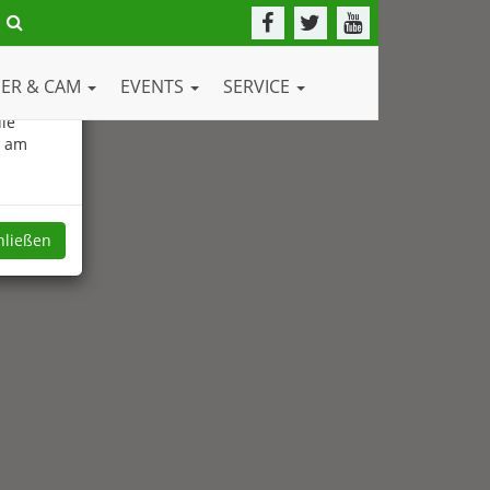
DER & CAM
EVENTS
SERVICE
ie
e am
hließen