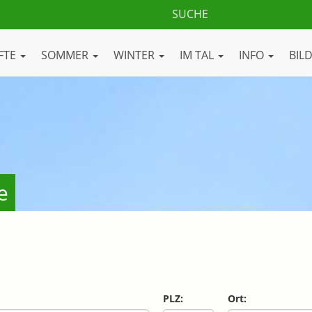
FTE
SOMMER
WINTER
IM TAL
INFO
BIL
e
PLZ:
Ort: