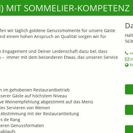
d) MIT SOMMELIER-KOMPETENZ
Da
fen wir täglich goldene Genussmomente für unsere Gäste
Hal
und einem hohen Anspruch an Qualität sorgen wir für
563
 Engagement und Deiner Leidenschaft dazu bei, dass
+4
 – immer mit dem besonderen Etwas, das unseren Service
i
ht
on im gehobenen Restaurantbetrieb
nserer Gäste auf höchstem Niveau
ive Weinempfehlung abgestimmt auf das Menü
tes Servieren von Weinen
n Abstimmung mit der Restaurantleitung
is de Rang
nderen Genussformaten
eablaufs