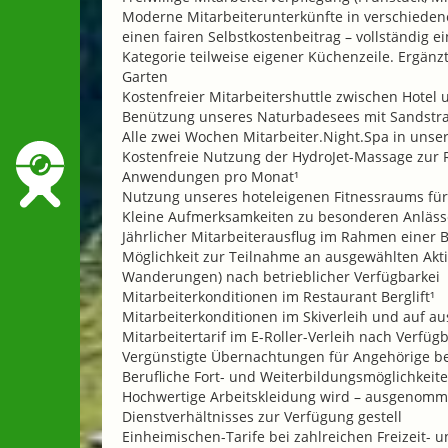
Moderne Mitarbeiterunterkünfte in verschieden
einen fairen Selbstkostenbeitrag – vollständig 
Kategorie teilweise eigener Küchenzeile. Ergän
Garten
Kostenfreier Mitarbeitershuttle zwischen Hotel 
Benützung unseres Naturbadesees mit Sandst
Alle zwei Wochen Mitarbeiter.Night.Spa in unse
Kostenfreie Nutzung der HydroJet-Massage zur 
Anwendungen pro Monat¹
Nutzung unseres hoteleigenen Fitnessraums für 
Kleine Aufmerksamkeiten zu besonderen Anläss
Jährlicher Mitarbeiterausflug im Rahmen einer 
Möglichkeit zur Teilnahme an ausgewählten Akti
Wanderungen) nach betrieblicher Verfügbarkei
Mitarbeiterkonditionen im Restaurant Berglift¹
Mitarbeiterkonditionen im Skiverleih und auf a
Mitarbeitertarif im E-Roller-Verleih nach Verfügb
Vergünstigte Übernachtungen für Angehörige be
Berufliche Fort- und Weiterbildungsmöglichkeit
Hochwertige Arbeitskleidung wird – ausgenomme
Dienstverhältnisses zur Verfügung gestell
Einheimischen-Tarife bei zahlreichen Freizeit- u