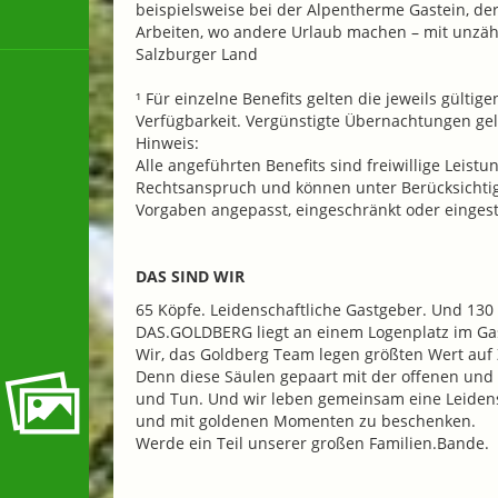
beispielsweise bei der Alpentherme Gastein, d
Arbeiten, wo andere Urlaub machen – mit unzähl
Salzburger Land
¹ Für einzelne Benefits gelten die jeweils gültig
Verfügbarkeit. Vergünstigte Übernachtungen gel
Hinweis:
Alle angeführten Benefits sind freiwillige Leis
Rechtsanspruch und können unter Berücksichtigu
Vorgaben angepasst, eingeschränkt oder eingest
DAS SIND WIR
65 Köpfe. Leidenschaftliche Gastgeber. Und 13
DAS.GOLDBERG liegt an einem Logenplatz im Gas
Wir, das Goldberg Team legen größten Wert au
Denn diese Säulen gepaart mit der offenen un
und Tun. Und wir leben gemeinsam eine Leidens
und mit goldenen Momenten zu beschenken.
Werde ein Teil unserer großen Familien.Bande.