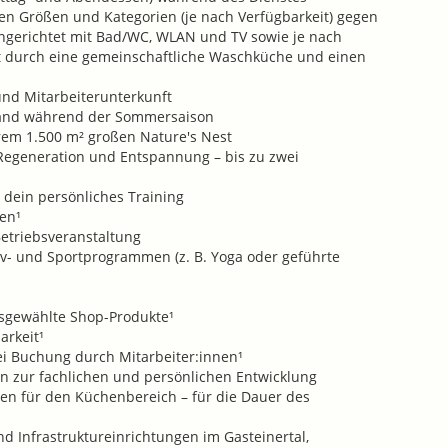
en Größen und Kategorien (je nach Verfügbarkeit) gegen
eingerichtet mit Bad/WC, WLAN und TV sowie je nach
zt durch eine gemeinschaftliche Waschküche und einen
und Mitarbeiterunterkunft
rand während der Sommersaison
rem 1.500 m² großen Nature's Nest
Regeneration und Entspannung – bis zu zwei
dein persönliches Training
en¹
Betriebsveranstaltung
v- und Sportprogrammen (z. B. Yoga oder geführte
usgewählte Shop-Produkte¹
arkeit¹
i Buchung durch Mitarbeiter:innen¹
en zur fachlichen und persönlichen Entwicklung
n für den Küchenbereich – für die Dauer des
nd Infrastruktureinrichtungen im Gasteinertal,