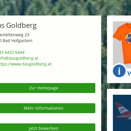
s Goldberg
testellenweg 23
0 Bad Hofgastein
3 6432 6444
nfo@dasgoldberg.at
tps://www.dasgoldberg.at
Zur Homepage
Mehr Informationen
Jetzt bewerben