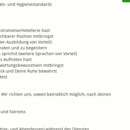
itäts- und Hygienestandards
stronomie/Hotellerie hast
ichbarer Position mitbringst
er-Ausbildung von Vorteil)
eraten und zu begeistern
sprichst (weitere Sprachen von Vorteil)
es Auftreten hast
twortungsbewusstsein mitbringst
lick und Deine Ruhe bewahrst
test
 Wir richten uns, soweit betrieblich möglich, nach deinen
 und Fairness
 Mittag- und Abendessen) während des Dienstes