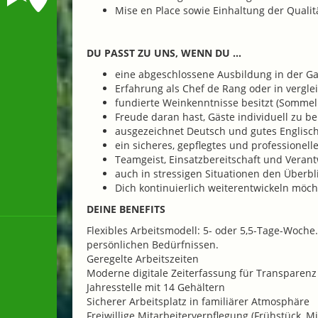
Mise en Place sowie Einhaltung der Qual
DU PASST ZU UNS, WENN DU ...
eine abgeschlossene Ausbildung in der Ga
Erfahrung als Chef de Rang oder in vergle
fundierte Weinkenntnisse besitzt (Sommeli
Freude daran hast, Gäste individuell zu b
ausgezeichnet Deutsch und gutes Englisch 
ein sicheres, gepflegtes und professionell
Teamgeist, Einsatzbereitschaft und Veran
auch in stressigen Situationen den Überb
Dich kontinuierlich weiterentwickeln möch
DEINE BENEFITS
Flexibles Arbeitsmodell: 5- oder 5,5-Tage-Woche.
persönlichen Bedürfnissen.
Geregelte Arbeitszeiten
Moderne digitale Zeiterfassung für Transparenz
Jahresstelle mit 14 Gehältern
Sicherer Arbeitsplatz in familiärer Atmosphäre
Freiwillige Mitarbeiterverpflegung (Frühstück,