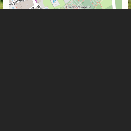
Leaflet
| Map data ©
OpenStreetMap
contributors