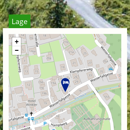
Lage
+
−