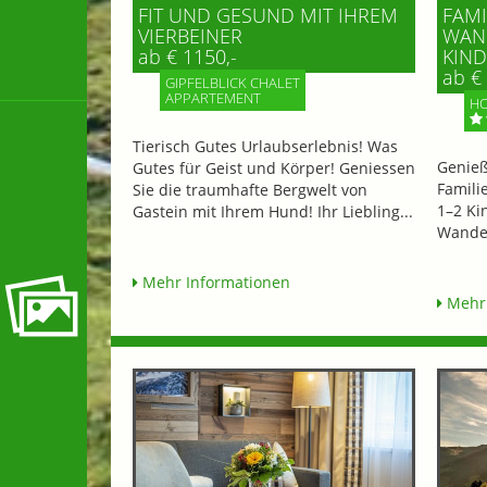
FIT UND GESUND MIT IHREM
FAMI
VIERBEINER
WAND
ab € 1150,-
IND 
ab € 
GIPFELBLICK CHALET
APPARTEMENT
HO
Tierisch Gutes Urlaubserlebnis! Was
Genieß
Gutes für Geist und Körper! Geniessen
Famili
Sie die traumhafte Bergwelt von
1–2 Ki
Gastein mit Ihrem Hund! Ihr Liebling...
Wander
Mehr Informationen
Mehr 