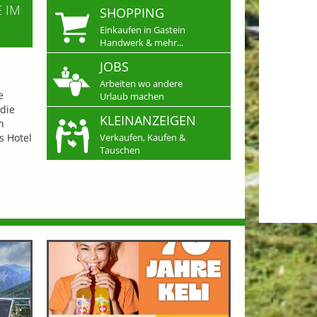
E IM
SHOPPING
Einkaufen in Gastein
Handwerk & mehr...
JOBS
Arbeiten wo andere
e
Urlaub machen
die
KLEINANZEIGEN
n
s Hotel
Verkaufen, Kaufen &
Tauschen