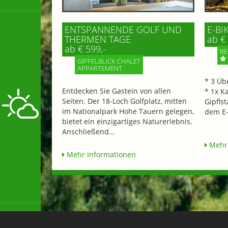
ENTSPANNENDE GOLF UND
E-BI
THERMEN TAGE
ab € 
ab € 599,-
BE
GIPFELBLICK CHALET
APPARTEMENT
* 3 Üb
Entdecken Sie Gastein von allen
* 1x K
Seiten. Der 18-Loch Golfplatz, mitten
Gipflst
im Nationalpark Hohe Tauern gelegen,
dem E-
bietet ein einzigartiges Naturerlebnis.
Anschließend...
Mehr 
Mehr Informationen