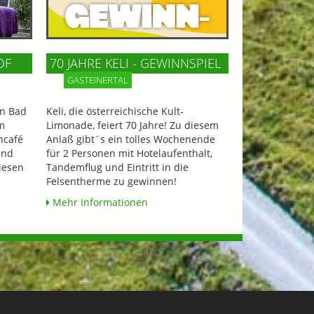
OF
70 JAHRE KELI - GEWINNSPIEL
GASTEINERTAL
n Bad
Keli, die österreichische Kult-
m
Limonade, feiert 70 Jahre! Zu diesem
ncafé
Anlaß gibt´s ein tolles Wochenende
und
für 2 Personen mit Hotelaufenthalt,
iesen
Tandemflug und Eintritt in die
Felsentherme zu gewinnen!
Mehr Informationen