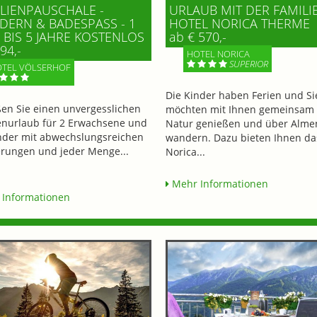
LIENPAUSCHALE -
URLAUB MIT DER FAMILI
ERN & BADESPASS - 1 K
HOTEL NORICA THERME
BIS 5 JAHRE KOSTENLOS
ab € 570,-
94,-
HOTEL NORICA
SUPERIOR
TEL VÖLSERHOF
Die Kinder haben Ferien und Si
en Sie einen unvergesslichen
möchten mit Ihnen gemeinsam 
enurlaub für 2 Erwachsene und
Natur genießen und über Alme
nder mit abwechslungsreichen
wandern. Dazu bieten Ihnen da
ungen und jeder Menge...
Norica...
Mehr Informationen
Informationen