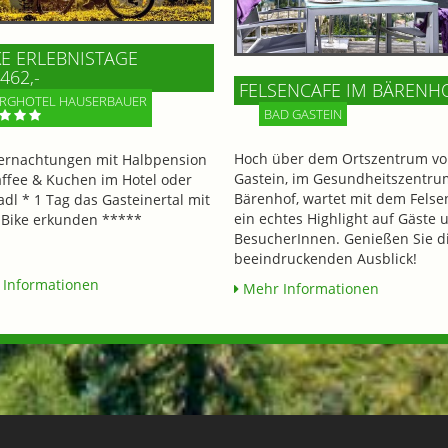
KE ERLEBNISTAGE
462,-
FELSENCAFE IM BÄRENH
RGHOTEL HAUSERBAUER
BAD GASTEIN
Hoch über dem Ortszentrum vo
ernachtungen mit Halbpension
Gastein, im Gesundheitszentru
affee & Kuchen im Hotel oder
Bärenhof, wartet mit dem Felse
adl * 1 Tag das Gasteinertal mit
ein echtes Highlight auf Gäste 
Bike erkunden *****
BesucherInnen. Genießen Sie d
beeindruckenden Ausblick!
Informationen
Mehr Informationen