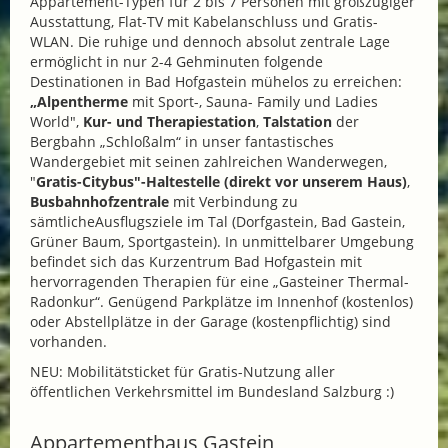
Appartement-Typen für 2 bis 7 Personen mit großzügiger
Ausstattung, Flat-TV mit Kabelanschluss und Gratis-
WLAN. Die ruhige und dennoch absolut zentrale Lage
ermöglicht in nur 2-4 Gehminuten folgende
Destinationen in Bad Hofgastein mühelos zu erreichen:
„Alpentherme
mit Sport-, Sauna- Family und Ladies
World",
Kur- und Therapiestation
,
Talstation
der
Bergbahn „Schloßalm“ in unser fantastisches
Wandergebiet mit seinen zahlreichen Wanderwegen,
"
Gratis-Citybus"-Haltestelle (direkt vor unserem Haus)
,
Busbahnhofzentrale
mit Verbindung zu
sämtlicheAusflugsziele im Tal (Dorfgastein, Bad Gastein,
Grüner Baum, Sportgastein). In unmittelbarer Umgebung
befindet sich das Kurzentrum Bad Hofgastein mit
hervorragenden Therapien für eine „Gasteiner Thermal-
Radonkur“. Genügend Parkplätze im Innenhof (kostenlos)
oder Abstellplätze in der Garage (kostenpflichtig) sind
vorhanden.
NEU: Mobilitätsticket für Gratis-Nutzung aller
öffentlichen Verkehrsmittel im Bundesland Salzburg :)
Appartementhaus Gastein