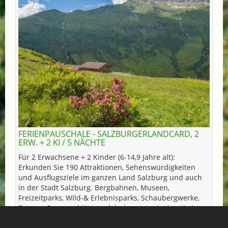
FERIENPAUSCHALE - SALZBURGERLANDCARD, 2
ERW. + 2 KI / 5 NÄCHTE
Für 2 Erwachsene + 2 Kinder (6-14,9 Jahre alt):
Erkunden Sie 190 Attraktionen, Sehenswürdigkeiten
und Ausflugsziele im ganzen Land Salzburg und auch
in der Stadt Salzburg. Bergbahnen, Museen,
Freizeitparks, Wild-& Erlebnisparks, Schaubergwerke,
Burgen, Seen und Naturerlebnisse - so einzigartig ist
das Salzburger Land! Genießen Sie das ungestörte