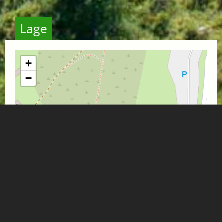
Lage
+
−