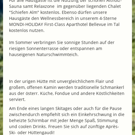
Für alle Hausgäste ist die Nutzung der schönen Altholz-
Sauna samt Relaxzone im gegenüber liegenden Chalet
"Schiefen Alm" kostenlos. Ebenso dürfen unsere
Hausgäste den Wellnessbereich in unserem 4-Sterne
MONDI-HOLIDAY First-Class Aparthotel Bellevue im Tal
kostenlos nutzen.
Im Sommer verbringen Sie sonnige Stunden auf der
riesigen Sonnenterrasse oder entspannen am
hauseigenen Naturschwimmteich.
In der urigen Hütte mit unvergleichlichem Flair und
großem, offenen Kamin werden traditionelle Schmankerl
aus der österr. Küche, Fondue und andere Köstlichkeiten
serviert.
Am Ende eines langen Skitages oder auch für die Pause
zwischendurch empfiehlt sich ein Einkehrschwung in die
beheizte Schirmbar mit jeder Menge Spaß, Stimmung
und coolen Drinks. Freuen Sie sich auf zünftige Après-
Ski- oder Hüttengaudi!