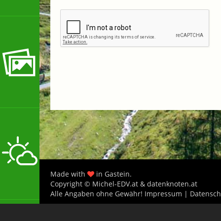
Made with
in Gastein.
Copyright © Michel-EDV.at & datenknoten.at
Alle Angaben ohne Gewähr!
Impressum
|
Datensch