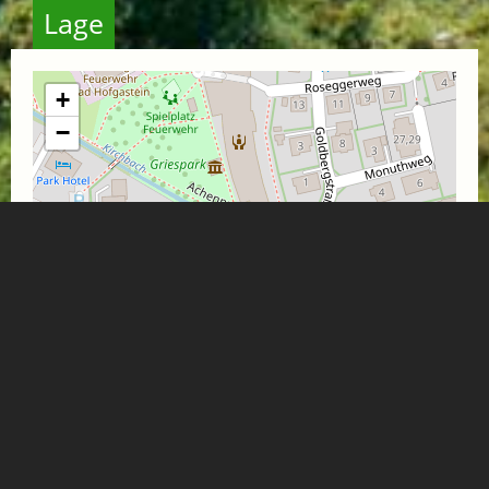
Lage
+
−