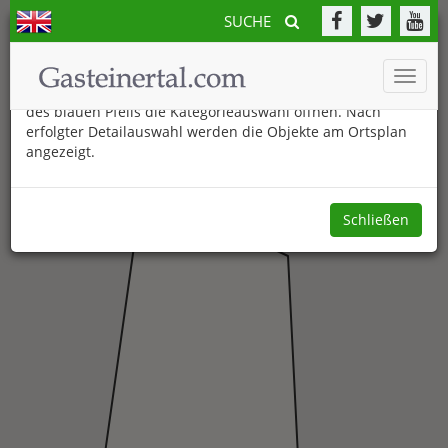
SUCHE
Der neue Gasteinertal.com Ortsplan
Toggle
Am unteren Bildschirmrand können Sie durch Anklicken
naviga
des blauen Pfeils die Kategorieauswahl öffnen. Nach
erfolgter Detailauswahl werden die Objekte am Ortsplan
angezeigt.
Schließen