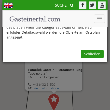
SUCHE
Der neue Gasteinertal.com Ortsplan
Toggle
Am unteren Bildschirmrand können Sie durch Anklicken
naviga
des blauen Pfeils die Kategorieauswahl öffnen. Nach
erfolgter Detailauswahl werden die Objekte am Ortsplan
angezeigt.
Schließen
Fotoclub Gastein - Fotoausstellung
Tauernplatz 1
5630 - Bad Hofgastein
+43 6432 61520
Mehr Informationen