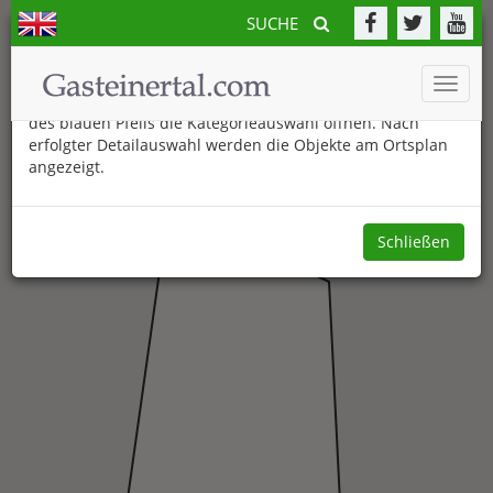
SUCHE
Der neue Gasteinertal.com Ortsplan
Toggle
Am unteren Bildschirmrand können Sie durch Anklicken
naviga
des blauen Pfeils die Kategorieauswahl öffnen. Nach
erfolgter Detailauswahl werden die Objekte am Ortsplan
angezeigt.
Schließen