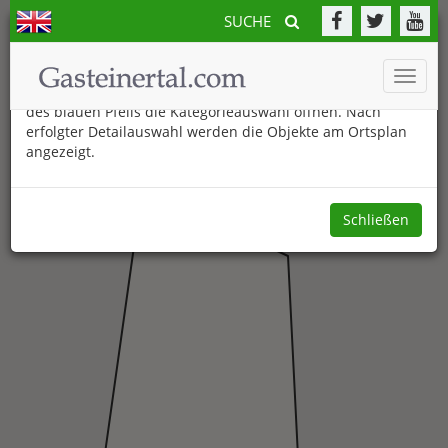
SUCHE
Der neue Gasteinertal.com Ortsplan
Toggle
Am unteren Bildschirmrand können Sie durch Anklicken
naviga
des blauen Pfeils die Kategorieauswahl öffnen. Nach
erfolgter Detailauswahl werden die Objekte am Ortsplan
angezeigt.
Schließen