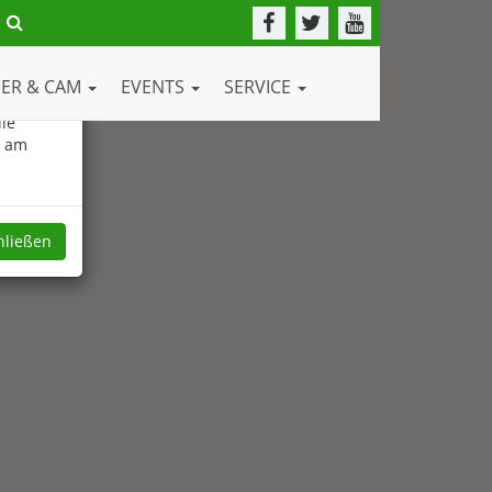
DER & CAM
EVENTS
SERVICE
ie
e am
hließen