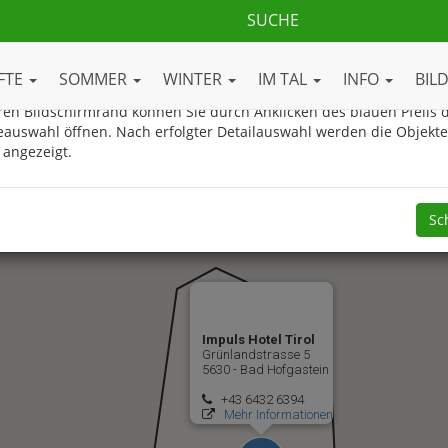
ue Gasteinertal.com Ortsplan
FTE
SOMMER
WINTER
IM TAL
INFO
BIL
en Bildschirmrand können Sie durch Anklicken des blauen Pfeils d
eauswahl öffnen. Nach erfolgter Detailauswahl werden die Objekt
 angezeigt.
Sc
Impuls Hotel Tirol
Grünlandstrasse 5
5630 - Bad Hofgastein
+43 6432 6394
Mehr Informationen