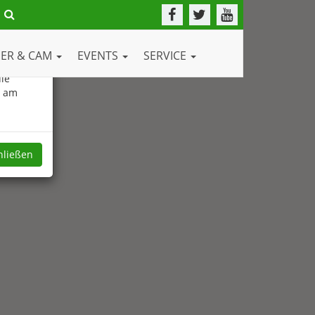
DER & CAM
EVENTS
SERVICE
ie
e am
hließen