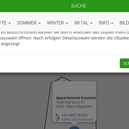
ue Gasteinertal.com Ortsplan
FTE
SOMMER
WINTER
IM TAL
INFO
BIL
en Bildschirmrand können Sie durch Anklicken des blauen Pfeils d
eauswahl öffnen. Nach erfolgter Detailauswahl werden die Objekt
 angezeigt.
Sc
Appartement Gassner
Tauernstrasse 41
5630 - Bad Hofgastein
+43 6432 26338
Mehr Informationen