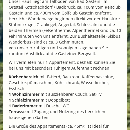
Unser Haus liegt am Talboden von Bad Gastein, im
Ortsteil Kötschachdorf / Badbruck, ca. 100m vom Reitclub
Gastein und ca. 400m vom Golfclub Gastein entfernt.
Herrliche Wanderwege beginnen direkt vor der Haustüre.
Stubnerkogel, Graukogel, Angertal, Schlossalm und die
beiden Thermen (Felsentherme, Alpentherme) sind ca. 10
Fahrminuten von uns entfernt. Zur Bushaltestelle (Skibus,
Wanderbus) sind es ca. 3 Gehminuten.
Von unserer ruhigen und sonnigen Lage haben Sie
rundum Ausblick auf die Gasteiner Bergwelt.
Wir vermieten nur 1 Appartement, deshalb können Sie
bei uns mit besonders ruhigem Aufenthalt rechnen!
Küchenbereich
mit E-Herd, Backrohr, Kaffeemaschine,
Geschirrspülmaschine, Kühlschrank, Wasserkocher,
Esstisch
1 Wohnzimmer
mit ausziehbarer Couch, Sat-TV
1 Schlafzimmer
mit Doppelbett
1 Badezimmer
mit Dusche, WC
Terrasse
mit Zugang und Nutzung des herrlichen
hauseigenen Garten
Die Größe des Appartements (ca. 45m²) ist ideal für