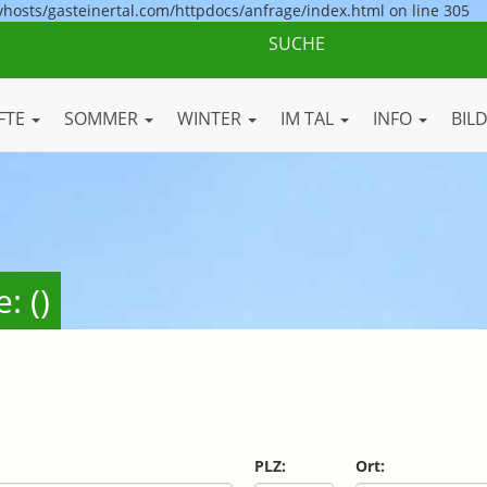
vhosts/gasteinertal.com/httpdocs/anfrage/index.html on line 305
FTE
SOMMER
WINTER
IM TAL
INFO
BIL
: ()
PLZ:
Ort: