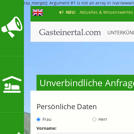
Warning: array_merge(): Argument #1 is not an array in /var/www/
NEU:
Aktuelles & Wissenswertes
UNTERKÜN
Unverbindliche Anfrage
Persönliche Daten
Frau
Herr
Vorname: