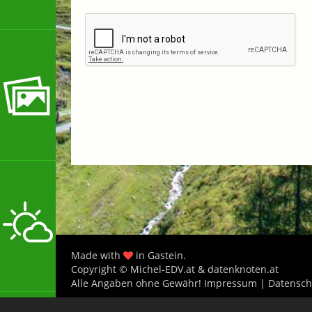
Made with
in Gastein.
Copyright © Michel-EDV.at & datenknoten.at
Alle Angaben ohne Gewähr!
Impressum
|
Datensch