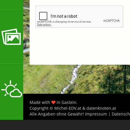
Made with
in Gastein.
Copyright © Michel-EDV.at & datenknoten.at
Alle Angaben ohne Gewähr!
Impressum
|
Datensch