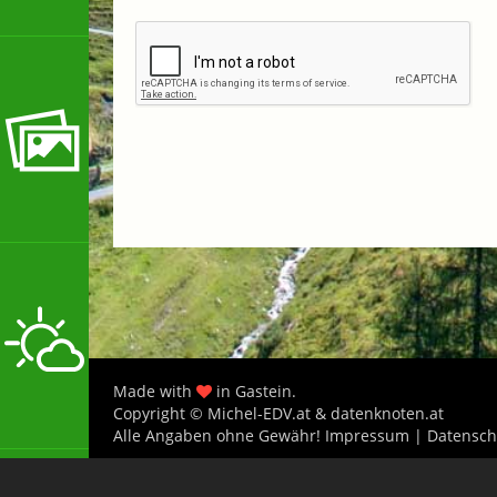
Made with
in Gastein.
Copyright © Michel-EDV.at & datenknoten.at
Alle Angaben ohne Gewähr!
Impressum
|
Datensch