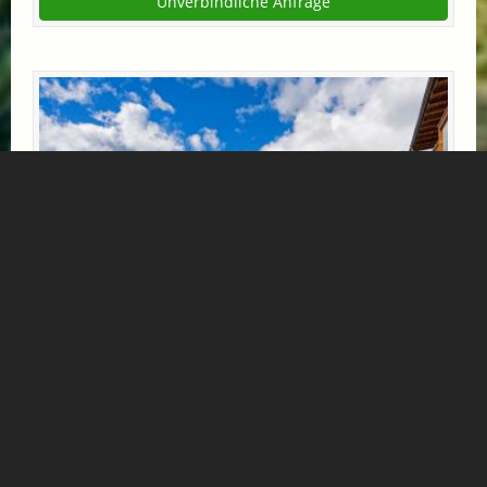
Unverbindliche Anfrage
WANDERWOCHE
Wandern Sie zu den imposantesten Kraftplätzen
Gasteins, wo Sie . Entdecken Sie mächtige Wasserfälle,
spüren Sie das Wasser und atmen Sie die klare