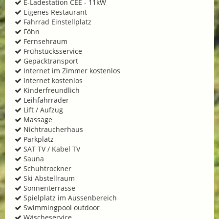
E-Ladestation CEE - 11kW
Eigenes Restaurant
Fahrrad Einstellplatz
Föhn
Fernsehraum
Frühstücksservice
Gepäcktransport
Internet im Zimmer kostenlos
Internet kostenlos
Kinderfreundlich
Leihfahrräder
Lift / Aufzug
Massage
Nichtraucherhaus
Parkplatz
SAT TV / Kabel TV
Sauna
Schuhtrockner
Ski Abstellraum
Sonnenterrasse
Spielplatz im Aussenbereich
Swimmingpool outdoor
Wäscheservice