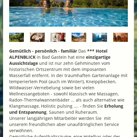
Gemütlich - persönlich - familiär
Das
*** Hotel
ALPENBLICK
in Bad Gastein hat eine
einzigartige
Aussichtslage
und ist nur zehn Gehminuten vom
historischen Ortszentrum mit dem imposanten
Wasserfall entfernt. In der traumhaften Gartenanlage mit
temperiertem Pool (auch im Winter!), Kneippbecken,
Wildwasser-Vernebelung sowie bei vielen
Wellnessangeboten - sowohl klassisch wie Massagen,
Radon-Thermalwannenbäder ... als auch alternative wie
Klangmassage, Holistic pulsing .... - finden Sie
Erholung
und Entspannung
. Saunen und Ruheraum.
Unserer langjährigen Mitarbeiter werden Sie mit
unserem freundlichen aber unaufdringlichen Service
verwöhnen.
Gemütliche Aufenthaltsräume, eine Hotelbar oder der