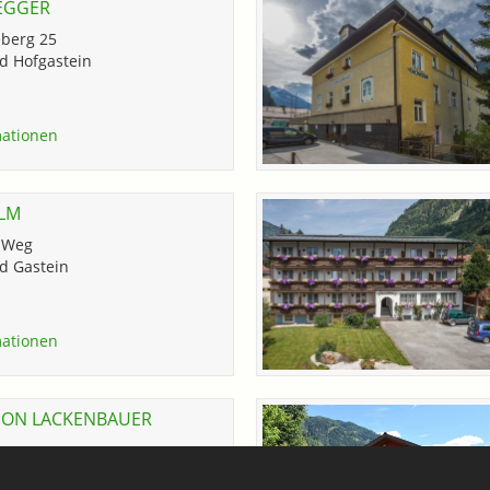
EGGER
berg 25
d Hofgastein
ationen
ALM
-Weg
d Gastein
ationen
ION LACKENBAUER
d Hofgastein