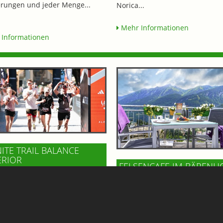
ungen und jeder Menge...
Norica...
Mehr Informationen
Informationen
NITE TRAIL BALANCE
ERIOR
FELSENCAFE IM BÄRENH
471,-
BAD GASTEIN
TEL NORICA
SUPERIOR
Hoch über dem Ortszentrum vo
klusives Läufer-Package für die
Gastein, im Gesundheitszentru
 TERREX Infinite Trails 2026 in
Bärenhof, wartet mit dem Felse