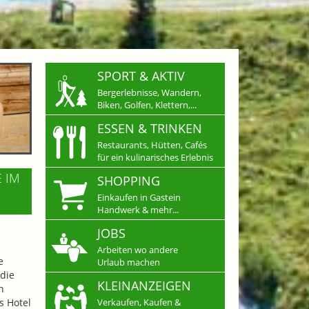
SPORT & AKTIV
Bergerlebnisse, Wandern,
Biken, Golfen, Klettern,...
ESSEN & TRINKEN
Restaurants, Hütten, Cafés
für ein kulinarisches Erlebnis
E IM
SHOPPING
Einkaufen in Gastein
Handwerk & mehr...
JOBS
Arbeiten wo andere
e
Urlaub machen
die
KLEINANZEIGEN
n
s Hotel
Verkaufen, Kaufen &