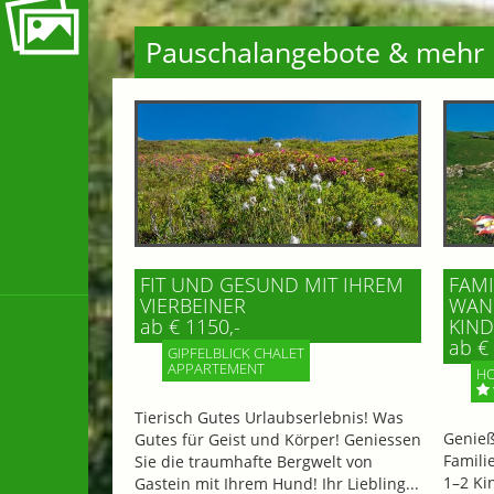
Pauschalangebote & mehr
FIT UND GESUND MIT IHREM
FAMI
VIERBEINER
WAND
ab € 1150,-
IND 
ab € 
GIPFELBLICK CHALET
APPARTEMENT
HO
Tierisch Gutes Urlaubserlebnis! Was
Genieß
Gutes für Geist und Körper! Geniessen
Famili
Sie die traumhafte Bergwelt von
1–2 Ki
Gastein mit Ihrem Hund! Ihr Liebling...