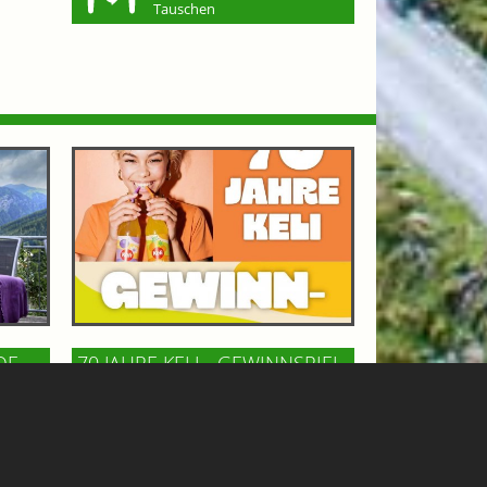
Tauschen
OF
70 JAHRE KELI - GEWINNSPIEL
GASTEINERTAL
n Bad
Keli, die österreichische Kult-
m
Limonade, feiert 70 Jahre! Zu diesem
ncafé
Anlaß gibt´s ein tolles Wochenende