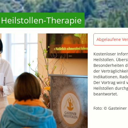
 Heilstollen-Therapie
Abgelaufene Ver
Kostenloser Infor
Heilstollen. Übe
Besonderheiten d
der Verträglichk
Indikationen, Rad
Der Vortrag wird 
Heilstollen durch
beantwortet.
Foto: © Gasteiner 