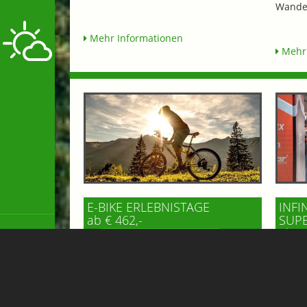
Wander
Mehr Informationen
Mehr 
E-BIKE ERLEBNISTAGE
INFI
ab € 462,-
SUP
ab € 
BERGHOTEL HAUSERBAUER
HO
* 3 Übernachtungen mit Halbpension
Ihr ex
* 1x Kaffee & Kuchen im Hotel oder
adidas
Gipflstadl * 1 Tag das Gasteinertal mit