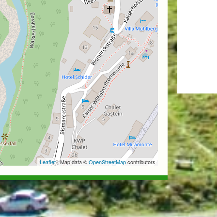
Leaflet
| Map data ©
OpenStreetMap
contributors