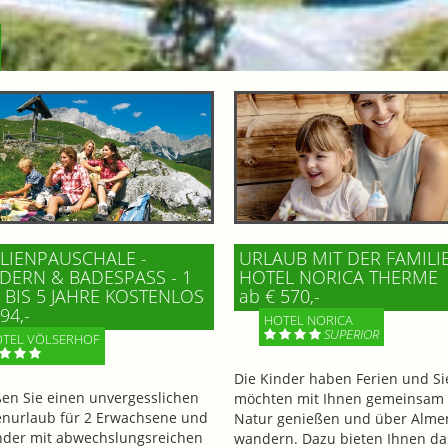
LIENPAUSCHALE -
URLAUB MIT DER FAMILI
ERN & BADESPASS - 1 K
HOTEL NORICA THERME
BIS 5 JAHRE KOSTENLOS
ab € 570,-
94,-
HOTEL NORICA
SUPERIOR
TEL VÖLSERHOF
Die Kinder haben Ferien und Si
en Sie einen unvergesslichen
möchten mit Ihnen gemeinsam 
enurlaub für 2 Erwachsene und
Natur genießen und über Alme
nder mit abwechslungsreichen
wandern. Dazu bieten Ihnen da