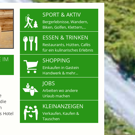
SPORT & AKTIV
Bergerlebnisse, Wandern,
Biken, Golfen, Klettern,...
ESSEN & TRINKEN
Restaurants, Hütten, Cafés
für ein kulinarisches Erlebnis
E IM
SHOPPING
Einkaufen in Gastein
Handwerk & mehr...
JOBS
Arbeiten wo andere
e
Urlaub machen
die
KLEINANZEIGEN
n
s Hotel
Verkaufen, Kaufen &
Tauschen