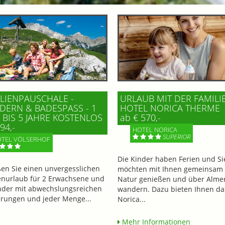
LIENPAUSCHALE -
URLAUB MIT DER FAMILI
ERN & BADESPASS - 1 K
HOTEL NORICA THERME
BIS 5 JAHRE KOSTENLOS
ab € 570,-
94,-
HOTEL NORICA
SUPERIOR
TEL VÖLSERHOF
Die Kinder haben Ferien und Si
en Sie einen unvergesslichen
möchten mit Ihnen gemeinsam 
enurlaub für 2 Erwachsene und
Natur genießen und über Alme
nder mit abwechslungsreichen
wandern. Dazu bieten Ihnen da
ungen und jeder Menge...
Norica...
Mehr Informationen