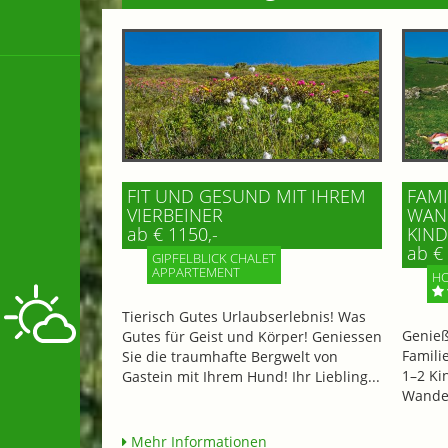
FIT UND GESUND MIT IHREM
FAMI
VIERBEINER
WAND
ab € 1150,-
IND 
ab € 
GIPFELBLICK CHALET
APPARTEMENT
HO
Tierisch Gutes Urlaubserlebnis! Was
Genieß
Gutes für Geist und Körper! Geniessen
Famili
Sie die traumhafte Bergwelt von
1–2 Ki
Gastein mit Ihrem Hund! Ihr Liebling...
Wander
Mehr Informationen