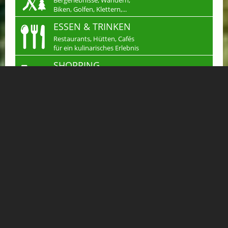
Bergerlebnisse, Wandern,
Biken, Golfen, Klettern,...
ESSEN & TRINKEN
Restaurants, Hütten, Cafés
für ein kulinarisches Erlebnis
SHOPPING
Einkaufen in Gastein
Handwerk & mehr...
JOBS
Arbeiten wo andere
Urlaub machen
KLEINANZEIGEN
Verkaufen, Kaufen &
Tauschen