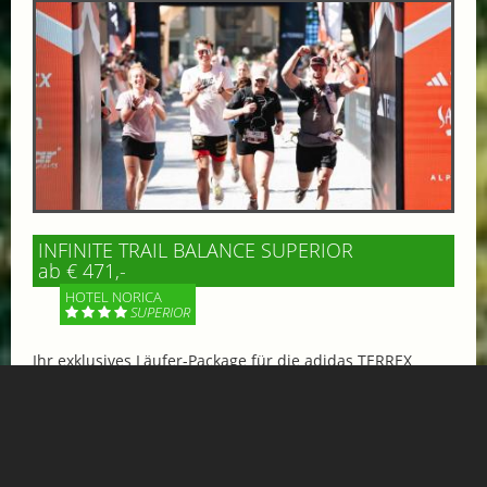
INFINITE TRAIL BALANCE SUPERIOR
ab € 471,-
HOTEL NORICA
SUPERIOR
Ihr exklusives Läufer-Package für die adidas TERREX
Infinite Trails 2026 in Gastein