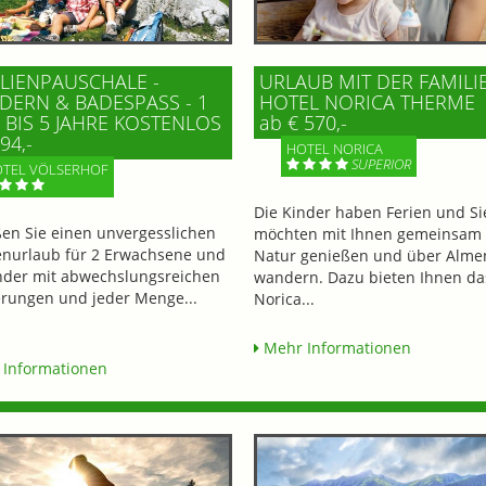
LIENPAUSCHALE -
URLAUB MIT DER FAMILI
ERN & BADESPASS - 1 K
HOTEL NORICA THERME
BIS 5 JAHRE KOSTENLOS
ab € 570,-
94,-
HOTEL NORICA
SUPERIOR
TEL VÖLSERHOF
Die Kinder haben Ferien und Si
en Sie einen unvergesslichen
möchten mit Ihnen gemeinsam 
enurlaub für 2 Erwachsene und
Natur genießen und über Alme
nder mit abwechslungsreichen
wandern. Dazu bieten Ihnen da
ungen und jeder Menge...
Norica...
Mehr Informationen
Informationen