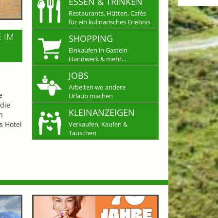
ESSEN & TRINKEN
Restaurants, Hütten, Cafés
für ein kulinarisches Erlebnis
E IM
SHOPPING
Einkaufen in Gastein
Handwerk & mehr...
JOBS
Arbeiten wo andere
e
Urlaub machen
die
KLEINANZEIGEN
n
s Hotel
Verkaufen, Kaufen &
Tauschen