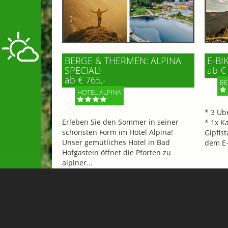
BERGE & THERMEN: ALPINA
E-BI
SPECIAL!
ab € 
ab € 765,-
BE
HOTEL ALPINA
* 3 Üb
Erleben Sie den Sommer in seiner
* 1x K
schönsten Form im Hotel Alpina!
Gipflst
Unser gemütliches Hotel in Bad
dem E-
Hofgastein öffnet die Pforten zu
alpiner...
Mehr 
Mehr Informationen