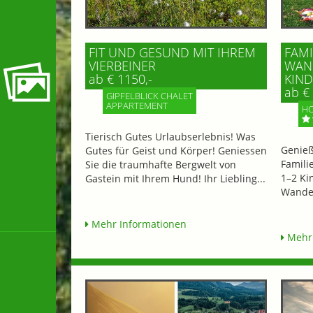
FIT UND GESUND MIT IHREM
FAMI
VIERBEINER
WAND
ab € 1150,-
IND 
ab € 
GIPFELBLICK CHALET
APPARTEMENT
HO
Tierisch Gutes Urlaubserlebnis! Was
Genieß
Gutes für Geist und Körper! Geniessen
Famili
Sie die traumhafte Bergwelt von
1–2 Ki
Gastein mit Ihrem Hund! Ihr Liebling...
Wander
Mehr Informationen
Mehr 