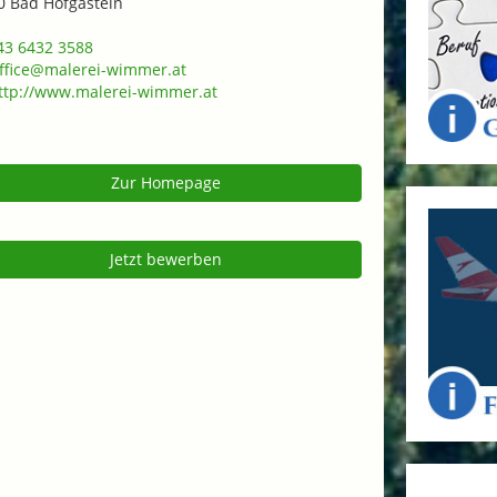
0 Bad Hofgastein
3 6432 3588
ffice@malerei-wimmer.at
tp://www.malerei-wimmer.at
Zur Homepage
Jetzt bewerben