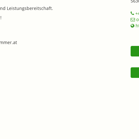
563
nd Leistungsbereitschaft.
+4
!
o
ht
immer.at