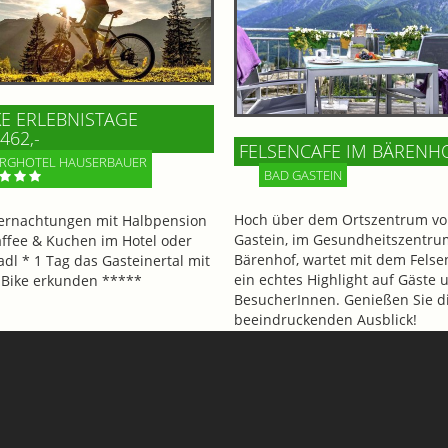
KE ERLEBNISTAGE
462,-
FELSENCAFE IM BÄRENH
RGHOTEL HAUSERBAUER
BAD GASTEIN
Hoch über dem Ortszentrum vo
ernachtungen mit Halbpension
Gastein, im Gesundheitszentru
affee & Kuchen im Hotel oder
Bärenhof, wartet mit dem Felse
adl * 1 Tag das Gasteinertal mit
ein echtes Highlight auf Gäste 
Bike erkunden *****
BesucherInnen. Genießen Sie d
beeindruckenden Ausblick!
Informationen
Mehr Informationen