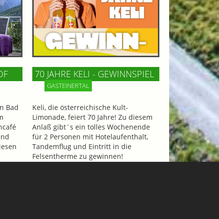
OF
70 JAHRE KELI - GEWINNSPIEL
GASTEINERTAL
n Bad
Keli, die österreichische Kult-
m
Limonade, feiert 70 Jahre! Zu diesem
ncafé
Anlaß gibt´s ein tolles Wochenende
und
für 2 Personen mit Hotelaufenthalt,
iesen
Tandemflug und Eintritt in die
Felsentherme zu gewinnen!
Mehr Informationen