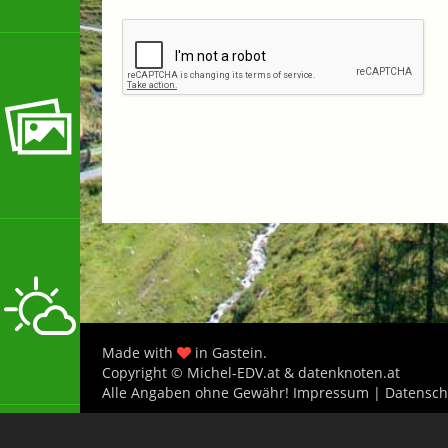
Made with
in Gastein.
Copyright © Michel-EDV.at & datenknoten.at
Alle Angaben ohne Gewähr!
Impressum
|
Datensch