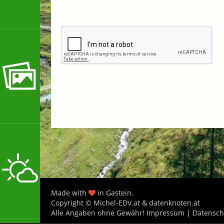
Made with
in Gastein.
Copyright © Michel-EDV.at & datenknoten.at
Alle Angaben ohne Gewähr!
Impressum
|
Datensch