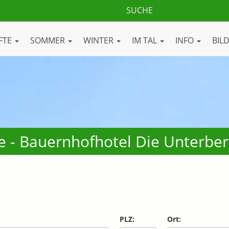
FTE
SOMMER
WINTER
IM TAL
INFO
BIL
e - Bauernhofhotel Die Unterber
PLZ:
Ort: