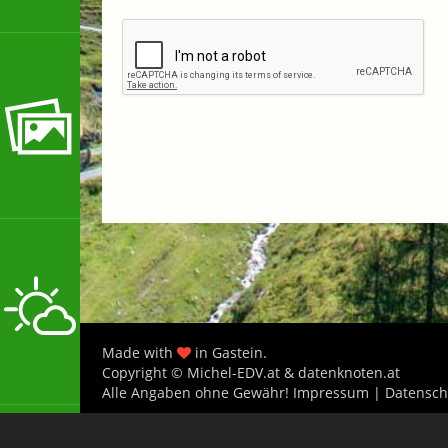
Made with
in Gastein.
Copyright © Michel-EDV.at & datenknoten.at
Alle Angaben ohne Gewähr!
Impressum
|
Datensch